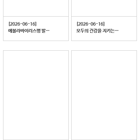
[2026-06-16]
[2026-06-16]
에볼라바이러스병 발생 주의! 감염 경로와 주요 증상, 예방수칙 확인하세요
모두의 건강을 지키는 올바른 손씻기 습관!