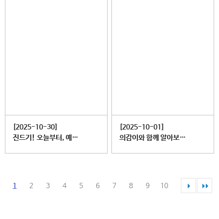
[2025-10-30]
[2025-10-01]
진드기! 오늘부터, 예방수칙을 실천하세요!
의감이와 함께 알아보는 의료관련감염병!
1
2
3
4
5
6
7
8
9
10